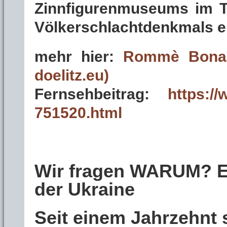
Zinnfigurenmuseums im T
Völkerschlachtdenkmals er
mehr hier:
Rommè Bonapa
doelitz.eu)
Fernsehbeitrag:
https:/
751520.html
Wir fragen WARUM? Ei
der Ukraine
Seit einem Jahrzehnt 