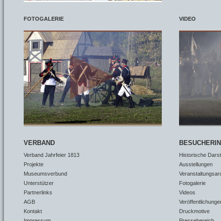
FOTOGALERIE
VIDEO
VERBAND
BESUCHERI
Verband Jahrfeier 1813
Historische Dars
Projekte
Ausstellungen
Museumsverbund
Veranstaltungsar
Unterstützer
Fotogalerie
Partnerlinks
Videos
AGB
Veröffentlichunge
Kontakt
Druckmotive
Impressum
Pressebereich